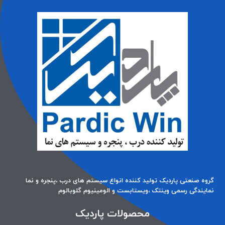
گروه صنعتی پاردیک تولید کننده انواع سیستم های درب ،پنجره و نما
نمایندگی رسمی وینتک ،ویستابست و الومینیوم گلوبالوم
محصولات پاردیک