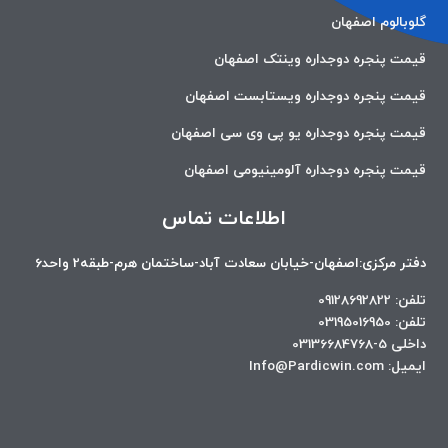
گلوبالوم اصفهان
قیمت پنجره دوجداره وینتک اصفهان
قیمت پنجره دوجداره ویستابست اصفهان
قیمت پنجره دوجداره یو پی وی سی اصفهان
قیمت پنجره دوجداره آلومینیومی اصفهان
اطلاعات تماس
دفتر مرکزی:اصفهان-خیابان سعادت آباد-ساختمان هرم-طبقه2 واحد6
تلفن: 09128692822
تلفن: 03195016950
داخلی 5-03136684768
ایمیل: Info@Pardicwin.com