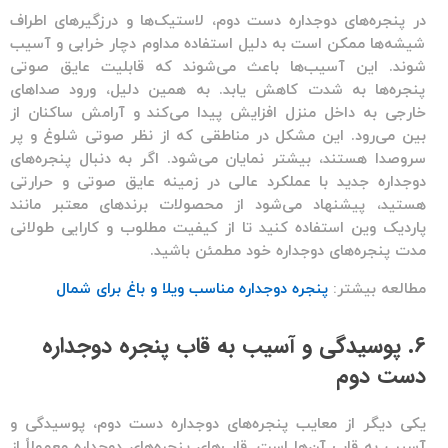
در
پنجره‌های دوجداره دست دوم
، لاستیک‌ها و درزگیرهای اطراف
شیشه‌ها ممکن است به دلیل استفاده مداوم دچار خرابی و آسیب
شوند. این آسیب‌ها باعث می‌شوند که قابلیت
عایق صوتی
پنجره‌ها به شدت کاهش یابد. به همین دلیل، ورود صداهای
خارجی به داخل منزل افزایش پیدا می‌کند و آرامش ساکنان از
بین می‌رود. این مشکل در مناطقی که از نظر صوتی شلوغ و پر
سروصدا هستند، بیشتر نمایان می‌شود. اگر به دنبال
پنجره‌های
دوجداره جدید
با عملکرد عالی در زمینه عایق صوتی و حرارتی
هستید، پیشنهاد می‌شود از محصولات برندهای معتبر مانند
پاردیک وین
استفاده کنید تا از کیفیت مطلوب و کارایی طولانی
مدت
پنجره‌های دوجداره
خود مطمئن باشید.
مطالعه بیشتر:
پنجره دوجداره مناسب ویلا و باغ برای شمال
۶. پوسیدگی و آسیب به قاب پنجره دوجداره
دست دوم
یکی دیگر از معایب
پنجره‌های دوجداره دست دوم
، پوسیدگی و
آسیب به قاب آن‌ها است. قاب‌های
پنجره‌های دوجداره
معمولاً از