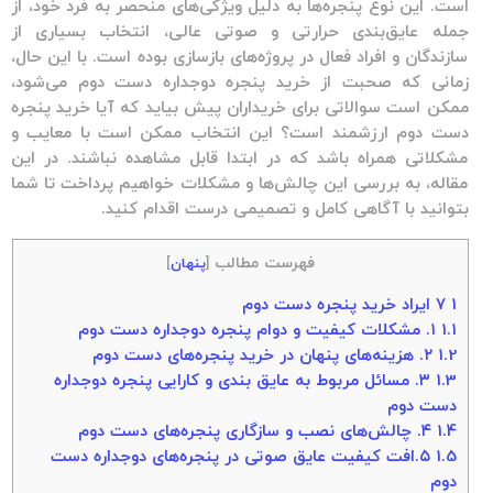
است. این نوع پنجره‌ها به دلیل ویژگی‌های منحصر به فرد خود، از
جمله عایق‌بندی حرارتی و صوتی عالی، انتخاب بسیاری از
سازندگان و افراد فعال در پروژه‌های بازسازی بوده است. با این حال،
زمانی که صحبت از خرید
پنجره دوجداره دست دوم
می‌شود،
ممکن است سوالاتی برای خریداران پیش بیاید که آیا
خرید پنجره
دست دوم ارزشمند
است؟ این انتخاب ممکن است با معایب و
مشکلاتی همراه باشد که در ابتدا قابل مشاهده نباشند. در این
مقاله، به بررسی این چالش‌ها و مشکلات خواهیم پرداخت تا شما
بتوانید با آگاهی کامل و تصمیمی درست اقدام کنید.
فهرست مطالب
[
پنهان
]
1
۷ ایراد خرید پنجره دست دوم
1.1
۱. مشکلات کیفیت و دوام پنجره دوجداره دست دوم
1.2
۲. هزینه‌های پنهان در خرید پنجره‌های دست دوم
1.3
۳. مسائل مربوط به عایق بندی و کارایی پنجره دوجداره
دست دوم
1.4
۴. چالش‌های نصب و سازگاری پنجره‌های دست دوم
1.5
۵.افت کیفیت عایق صوتی در پنجره‌های دوجداره دست
دوم