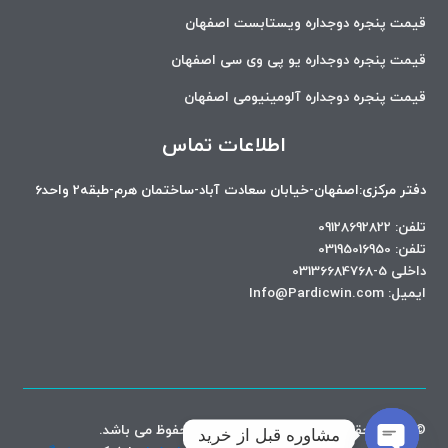
قیمت پنجره دوجداره ویستابست اصفهان
قیمت پنجره دوجداره یو پی وی سی اصفهان
قیمت پنجره دوجداره آلومینیومی اصفهان
اطلاعات تماس
دفتر مرکزی:اصفهان-خیابان سعادت آباد-ساختمان هرم-طبقه2 واحد6
تلفن: 09128692822
تلفن: 03195016950
داخلی 5-03136684768
ایمیل: Info@Pardicwin.com
© تمامی حقوق برای شرکت
پاردیک وین
محفوظ می باشد.
مشاوره قبل از خرید