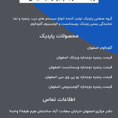
گروه صنعتی پاردیک تولید کننده انواع سیستم های درب ،پنجره و نما
نمایندگی رسمی وینتک ،ویستابست و الومینیوم گلوبالوم
محصولات پاردیک
گلوبالوم اصفهان
قیمت پنجره دوجداره وینتک اصفهان
قیمت پنجره دوجداره ویستابست اصفهان
قیمت پنجره دوجداره یو پی وی سی اصفهان
قیمت پنجره دوجداره آلومینیومی اصفهان
اطلاعات تماس
دفتر مرکزی:اصفهان-خیابان سعادت آباد-ساختمان هرم-طبقه2 واحد6