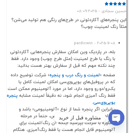
امتیاز
5
از 5
حسین سجادی
–
2025-09-08
این پنجره‌های آکاردئونی در طرح‌های رنگی هم تولید می‌شن؟
مثلاً رنگ لمینیت چوب؟
pardicwin
–
2025-11-08
بله، در پاردیک وین امکان سفارش پنجره‌هایی آکاردئونی
با رنگ یا طرح لمینیت (مثل طرح چوب) وجود دارد. فقط
چند نکته مهم که قبل از سفارش بهتر هست بدانید:
صفحه «
لمینت و رنگ درب و پنجره‌
» شرکت توضیح داده
که در پروفیل‌های یو‌پی‌وی‌سی امکان لمینت کامل یا
یک‌رو/دو رو وجود دارد، اما در مورد آلومینیوم ممکن است
فقط رنگ ­آمیزی انجام شود، نه دقیقاً لمینت مشابه
پنجره
یو‌پی‌وی‌سی
.
بنابراین اگر پنجره شما از نوع «آلومینیومی» باشد و
بخواهید طرح «چوب» یا رنگ خاص، حتماً در مرحله
مشاوره قبل از خرید
مشاوره با شرکت بپرسید اینکه آن رنگ/لمینت برای
Open
آلومینیوم قابل انجام هست یا فقط رنگ‌آمیزی. هنگام