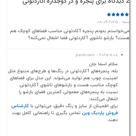
2 دیدگاه برای
پنجره و در دوجداره اکاردئونی
امتیاز
5
از 5
سما
–
2025-09-08
می‌خواستم بدونم پنجره آکادئونی مناسب فضاهای کوچک هم
هست؟ بازشو تاشوی آکاردئونی فضا اشغال نمی‌کنه؟
pardicwin
–
2025-11-08
سلام اسما جان
بله، پنجره‌های آکاردئونی در رنگ‌ها و طرح‌های متنوع مثل
لمینیت چوب هم تولید می‌شوند. این مدل برای فضاهای
کوچک مناسب هست و بازشوهای تاشوی آکاردئونی
نسبت به پنجره‌های معمولی کمترین فضای بازشو را
اشغال می‌کنند.
برای اطمینان از سایز و رنگ دقیق، می‌توانی با
کارشناس
فروش پاردیک وین
تماس بگیری تا راهنمایی کامل بهت
دهند.