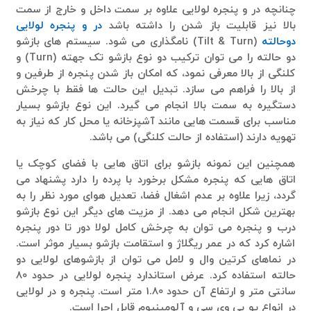
چنانچه در و پنجره لولایی علاوه بر سمت داخل و خارج از سمت
بالا نیز قابلیت باز شدن را داشته باشد
در و پنجره لولایی
دوحالته
(Tilt & Turn) نامگذاری می شود. سیستم های بازشو
دو حالته را می توان ترکیب دو نوع بازشو تک جهته (Turn) و
کلنگی از بالا معرفی نمود، که امکان باز شدن پنجره از طرفین و
از بالا را فراهم می سازد. تبدیل این حالت ها فقط با چرخش
دستگیره به سمت بالا انجام می گیرد. این نوع بازشو بسیار
مناسب برای قسمت هایی مانند آشپزخانه یا محل کار که نیاز به
تهویه دارند (استفاده از حالت کلنگی) می باشد.
همچنین این نمونه بازشو برای اتاق هایی با فضای کوچک یا
اتاق هایی که پنجره مشکل برخورد با پرده را دارد پشنهاد می
گردد، زیرا علاوه بر عدم اشغال فضا، تعدیل هوای مورد نظر را به
بهترین شکل انجام می دهد. از مزیت های دیگر این نوع بازشو
درب و پنجره می توان به چرخش کامل لولا دور تا دور پنجره
اشاره کرد که در عمر ریگلاژ و استقامت بازشو بسیار موثر است.
در نماهای کرتین وال و لامل می توان از بازشوهای لولایی دو
حالته استفاده کرد. عرض استاندارد پنجره لولایی در حدود 80
سانتی متر و ارتفاع آن حدود 1.80 متر است. پنجره و در لولایی
در انواع یو پی وی سی و آلومینیوم قابل اجرا است.