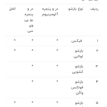
ردیف
نوع بازشو
در و پنجره
در و
لامل
آلومینیوم
پنجره
یو پی
وی
سی
1
فیکس
*
*
*
2
بازشو
*
*
*
لولایی
3
بازشو
*
*
کشویی
4
بازشو
*
*
فولکس
واگن
5
بازشو
*
*
*