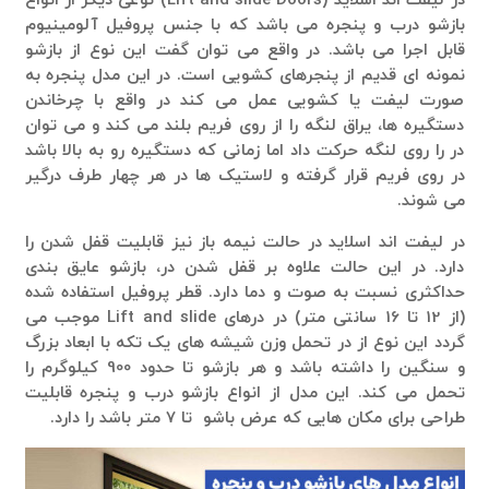
در لیفت اند اسلاید (Lift and slide Doors) نوعی دیگر از انواع
بازشو درب و پنجره می باشد که با جنس پروفیل آلومینیوم
قابل اجرا می باشد. در واقع می توان گفت این نوع از بازشو
نمونه ای قدیم از پنجرهای کشویی است. در این مدل پنجره به
صورت لیفت یا کشویی عمل می کند در واقع با چرخاندن
دستگیره ها، یراق لنگه را از روی فریم بلند می کند و می توان
در را روی لنگه حرکت داد اما زمانی که دستگیره رو به بالا باشد
در روی فریم قرار گرفته و لاستیک ها در هر چهار طرف درگیر
می شوند.
در لیفت اند اسلاید در حالت نیمه باز نیز قابلیت قفل شدن را
دارد. در این حالت علاوه بر قفل شدن در، بازشو عایق بندی
حداکثری نسبت به صوت و دما دارد. قطر پروفیل استفاده شده
(از 12 تا 16 سانتی متر) در درهای Lift and slide موجب می
گردد این نوع از در تحمل وزن شیشه های یک تکه با ابعاد بزرگ
و سنگین را داشته باشد و هر بازشو تا حدود 900 کیلوگرم را
تحمل می کند. این مدل از انواع بازشو درب و پنجره قابلیت
طراحی برای مکان هایی که عرض باشو تا 7 متر باشد را دارد.