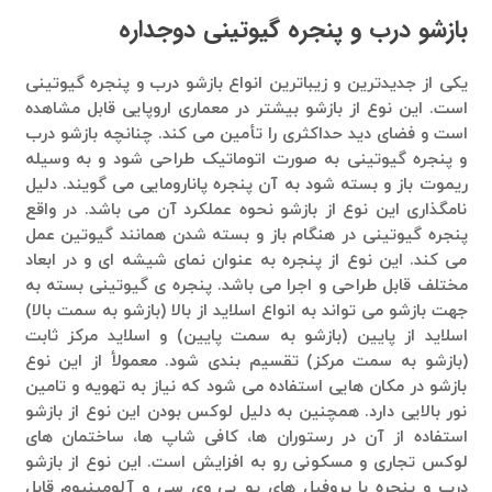
بازشو درب و پنجره گیوتینی دوجداره
یکی از جدیدترین و زیباترین انواع بازشو درب و پنجره گیوتینی
است. این نوع از بازشو بیشتر در معماری اروپایی قابل مشاهده
است و فضای دید حداکثری را تأمین می کند. چنانچه بازشو درب
و پنجره گیوتینی به صورت اتوماتیک طراحی شود و به وسیله
ریموت باز و بسته شود به آن پنجره پانارومایی می گویند. دلیل
نامگذاری این نوع از بازشو نحوه عملکرد آن می باشد. در واقع
پنجره گیوتینی در هنگام باز و بسته شدن همانند گیوتین عمل
می کند. این نوع از پنجره به عنوان نمای شیشه ای و در ابعاد
مختلف قابل طراحی و اجرا می باشد. پنجره ی گیوتینی بسته به
جهت بازشو می تواند به انواع اسلاید از بالا (بازشو به سمت بالا)
اسلاید از پایین (بازشو به سمت پایین) و اسلاید مرکز ثابت
(بازشو به سمت مرکز) تقسیم بندی شود. معمولأ از این نوع
بازشو در مکان هایی استفاده می شود که نیاز به تهویه و تامین
نور بالایی دارد. همچنین به دلیل لوکس بودن این نوع از بازشو
استفاده از آن در رستوران ها، کافی شاپ ها، ساختمان های
لوکس تجاری و مسکونی رو به افزایش است. این نوع از بازشو
درب و پنجره با پروفیل های یو پی وی سی و آلومینیوم قابل