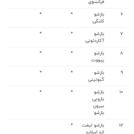
فرانسوی
6
بازشو
*
*
کلنگی
7
بازشو
*
*
آکاردئونی
8
بازشو
*
*
پیووت
9
بازشو
*
*
گیوتینی
10
بازشو
*
*
بازویی
بیرون
بازشو
12
بازشو لیفت
*
اند اسلاید