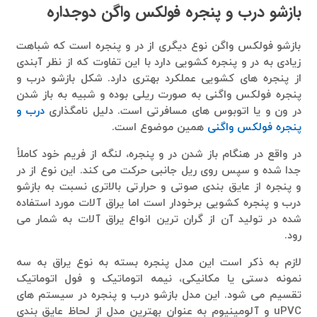
بازشو درب و پنجره فولکس واگن دوجداره
بازشو فولکس واگن نوع دیگری از در و پنجره است که شباهت
زیادی به در و پنجره کشویی دارد با این تفاوت که از نظر آبندی
از پنجره های کشویی عملکرد بهتری دارد. شکل بازشو درب و
پنجره فولکس واگنی به صورت ریلی بوده و شبیه به باز شدن
در ون و یا اتوبوس های مسافرتی است. دلیل نامگذاری
درب و
پنجره فولکس واگنی
همین موضوع است.
در واقع در هنگام باز شدن در و پنجره، لنگه از فریم خود کاملأ
جدا شده و سپس روی ریل جانبی حرکت می کند. این نوع از در
و پنجره از عایق بندی صوتی و حرارتی بالاتری نسبت به بازشو
درب و پنجره کشویی برخودار است اما یراق آلات مورد استفاده
شده در تولید آن از گران ترین انواع یراق آلات به شمار می
رود.
لازم به ذکر است این مدل پنجره بسته به نوع یراق به سه
نمونه دستی یا مکانیکی، نیمه اتوماتیک و فول اتوماتیک
تقسیم می شود. این مدل بازشو درب و پنجره در سیستم های
uPVC و آلومینیوم به عنوان بهترین مدل از لحاظ عایق بندی