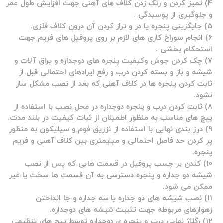
4) تمیز کردن و رنگ زدن کلاف های آهنی جهت افزایش طول عمر
و جلوگیری از پوسیدگی .
5) جایگزینی پنجره یا در و تراز کردن آن درون کلاف فلزی.
6) انجام سوراخ کاری های لازم بر روی پروفیل های فریم جهت
استحکام بخشی .
7) چک کردن جوش وکیفیت پنجره های دوجداره و یراق آلات و
شیشه و باز و بسته کردن درب و رفع ایرادهای احتمالی قبل از
ثابت کردن پنجره ها در کلاف آهنی که بعد از نصب مشکل ساز
نشود.
8) ثابت کردن درب و پنجره دوجداره در محل نصب با استفاده از
پیچ های مناسب به منظور اطمینان از ثبات کیفیت در بلند مدت.
9) درز بندی نهایی با استفاده از تزریق فوم و سیلیکون به منظور
پر کردن حد فاصل احتمالی و میلیمتری بین کلاف آهنی و فریم
پنجره.
10) کندن بر چسب پروفیل در قسمت هایی که پس از نصب
شیشه دو جداره و پنجره دسترسی به آن قسمت ها سخت یا غیر
ممکن می شود.
11) نصب شیشه های دو جداره یا سه جداره و جا انداختن
زهوارهای مربوطه جهت تثبیت شیشه های دوجداره.
12) رگلاژ نهایی درب و پنجره ی دوجداره توسط پیچ های تنظیمی