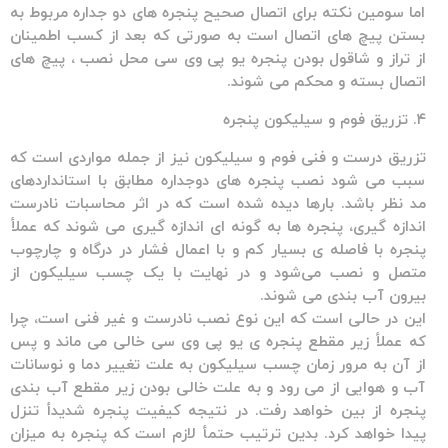
اما سومین نکته برای اتصال صحیح پنجره های دو جداره مربوط به
بستن پیچ های اتصال است به صورتی که بعد از کسب اطمینان
از تراز و شاقول بودن پنجره یو پی وی سی محل نصب ، پیچ های
اتصال بسته و محکم می شوند.
۴. تزریق فوم و سیلیکون پنجره
تزریق درست و فنی فوم و سیلیکون نیز از جمله مواردی است که
سبب می شود نصب پنجره های دوجداره مطابق با استانداردهای
مد نظر باشد. بارها دیده شده است که در اثر محاسبات نادرست
اندازه گیری، پنجره ها به گونه ای اندازه گیری می شوند که عملأ
پنجره با فاصله ی بسیار کم و با اعمال فشار در درگاه و چارچوب
متصل و نصب می‌شود و در نهایت با یک چسب سیلیکون از
بیرون آب بندی می شوند.
این در حالی است که این نوع نصب نادرست و غیر فنی است، چرا
که عملأ زیر مقطع پنجره ی یو پی وی سی خالی می ماند و پس
از آن به مرور زمان چسب سیلیکون به علت تغییر دما و نوسانات
آب و هوایی از می رود و به علت خالی بودن زیر مقطع آب بندی
پنجره از بین خواهد رفت. در نتیجه کیفیت پنجره شدیدأ تنزل
پیدا خواهد کرد. بدین ترتیب حتمأ لازم است که پنجره به میزان