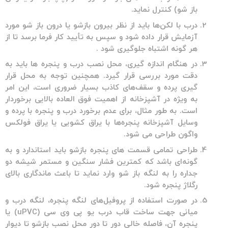
باز شو) کنترل نماید.
درب با لکن‌ها باید از نظر بیرون بازشو یا درون باز شو مورد
آزمایش قرار داده شود و سپس به تأیید کار فرما برسد تا از
هر گونه اشتباه جلوگیری شود .
در هنگام اندازه گیری، محل نصب درب و پنجره ها باید به
دقت مورد بررسی قرار گیرد. همچنین توجه به محل قرار
گیری پرده و سقف‌های کاذب بسیار ضروری است، این امر
به ویژه در آشپزخانه از اهمیت فوق العاده بالایی برخوردار
است. به طور مثال، برای عدم برخورد درب و پنجره با پرده و
وسایل آشپزخانه پنجره‌ها با یراق کشویی یا یراق فولکس
واگون طراحی می شود.
طراحی تمامی قسمت های پنجره بازشو باید استاندارد و به
گونه‌ای باشد که کمترین فشار سنگین و مستمر شیشه دو
جداره را به لنگه باز شو وارد نماید تا باعث ماندگاری بالای
رگلاژ پنجره شود.
در صورت استفاده از پروفیل‌های لنگه پنجره، لنگه درب و
میانی جهت ساخت قاب درب یو پی وی سی (uPVC) یا
پنجره آن، فاصله خالی دور تا دور محل نصب بازشو تا دیوار