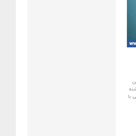
ن
شته
 با