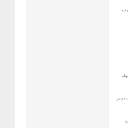
برد
سبک
مصنوعی
ی