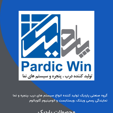
گروه صنعتی پاردیک تولید کننده انواع سیستم های درب ،پنجره و نما
نمایندگی رسمی وینتک ،ویستابست و الومینیوم گلوبالوم
محصولات پاردیک