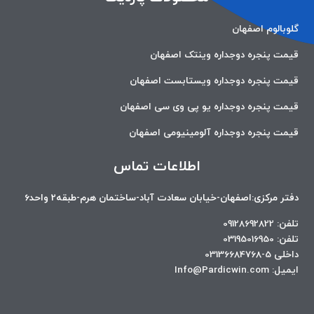
گلوبالوم اصفهان
قیمت پنجره دوجداره وینتک اصفهان
قیمت پنجره دوجداره ویستابست اصفهان
قیمت پنجره دوجداره یو پی وی سی اصفهان
قیمت پنجره دوجداره آلومینیومی اصفهان
اطلاعات تماس
دفتر مرکزی:اصفهان-خیابان سعادت آباد-ساختمان هرم-طبقه2 واحد6
تلفن: 09128692822
تلفن: 03195016950
داخلی 5-03136684768
ایمیل: Info@Pardicwin.com